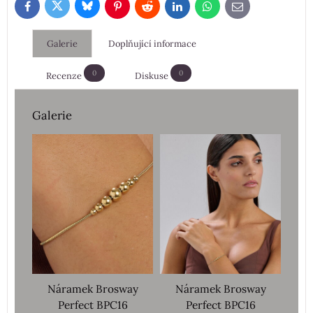
Bluesky
Twitter
Facebook
Pinterest
Reddit
LinkedIn
WhatsApp
E-
mail
Galerie
Doplňující informace
0
0
Recenze
Diskuse
Galerie
Náramek Brosway
Náramek Brosway
Perfect BPC16
Perfect BPC16