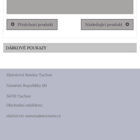
Předchozí produkt
Následující produkt
DÁRKOVÉ POUKAZY
Zlatnictví Sonáta Tachov
Náměstí Republiky 60
34701 Tachov
Obchodní oddělení:
zlatnictvi-sonata@seznam.cz