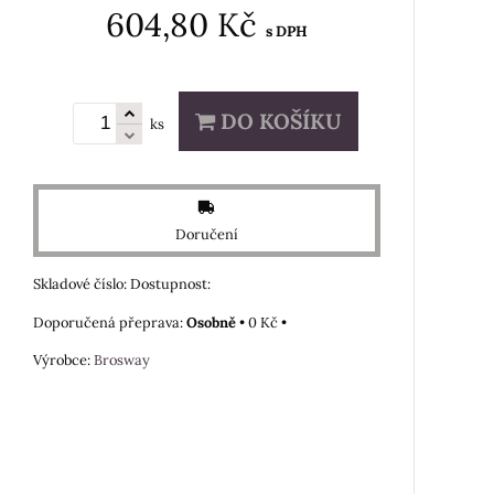
604,80 Kč
s DPH
DO KOŠÍKU
ks
Doručení
Skladové číslo:
Dostupnost:
Osobně
•
0 Kč
•
Výrobce:
Brosway