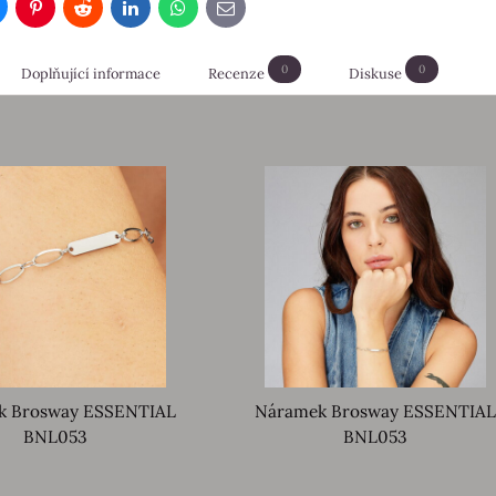
luesky
Pinterest
Reddit
LinkedIn
WhatsApp
E-
mail
0
0
Doplňující informace
Recenze
Diskuse
k Brosway ESSENTIAL
Náramek Brosway ESSENTIAL
BNL053
BNL053