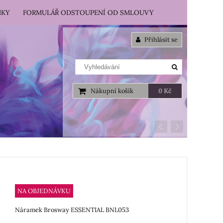
NKY
FORMULÁŘ ODSTOUPENÍ OD SMLOUVY
Přihlásit se
Nákupní košík
0 Kč
NA OBJEDNÁVKU
Náramek Brosway ESSENTIAL BNL053