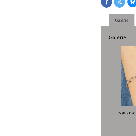
B
Twitter
Facebook
Galerie
Galerie
Nárame