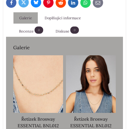
Bluesky
Twitter
Facebook
Pinterest
Reddit
LinkedIn
WhatsApp
E-
mail
Galerie
Doplňující informace
0
0
Recenze
Diskuse
Galerie
Řetízek Brosway
Řetízek Brosway
ESSENTIAL BNL012
ESSENTIAL BNL012