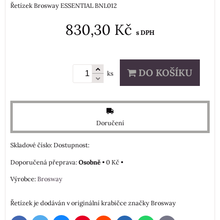
Řetízek Brosway ESSENTIAL BNL012
830,30 Kč
s DPH
DO KOŠÍKU
ks
Doručení
Skladové číslo:
Dostupnost:
Osobně
•
0 Kč
•
Výrobce:
Brosway
Řetízek je dodáván v originální krabičce značky Brosway