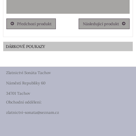
Předchozí produkt
Následující produkt
DÁRKOVÉ POUKAZY
Zlatnictví Sonáta Tachov
Náměstí Republiky 60
34701 Tachov
Obchodní oddělení:
zlatnictvi-sonata@seznam.cz