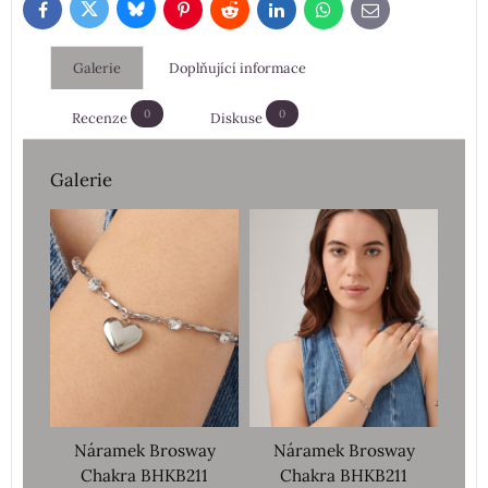
Bluesky
Twitter
Facebook
Pinterest
Reddit
LinkedIn
WhatsApp
E-
mail
Galerie
Doplňující informace
0
0
Recenze
Diskuse
Galerie
Náramek Brosway
Náramek Brosway
Chakra BHKB211
Chakra BHKB211