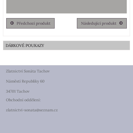
Předchozí produkt
Následující produkt
DÁRKOVÉ POUKAZY
Zlatnictví Sonáta Tachov
Náměstí Republiky 60
34701 Tachov
Obchodní oddělení:
zlatnictvi-sonata@seznam.cz