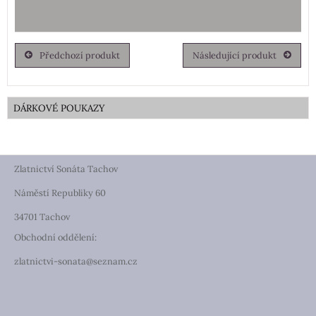
Předchozí produkt
Následující produkt
DÁRKOVÉ POUKAZY
Zlatnictví Sonáta Tachov
Náměstí Republiky 60
34701 Tachov
Obchodní oddělení:
zlatnictvi-sonata@seznam.cz