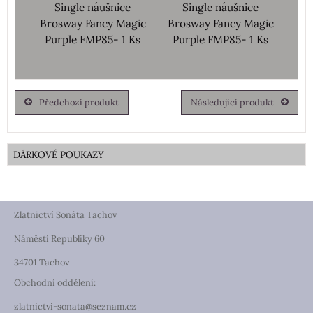
Single náušnice
Single náušnice
Brosway Fancy Magic
Brosway Fancy Magic
Purple FMP85- 1 Ks
Purple FMP85- 1 Ks
Předchozí produkt
Následující produkt
DÁRKOVÉ POUKAZY
Zlatnictví Sonáta Tachov
Náměstí Republiky 60
34701 Tachov
Obchodní oddělení:
zlatnictvi-sonata@seznam.cz