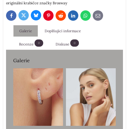
originální krabičce značky Brosway
Bluesky
Twitter
Facebook
Pinterest
Reddit
LinkedIn
WhatsApp
E-
mail
Galerie
Doplňující informace
0
0
Recenze
Diskuse
Galerie