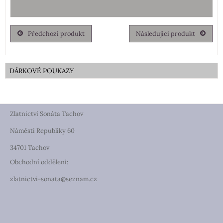
Předchozí produkt
Následující produkt
DÁRKOVÉ POUKAZY
Zlatnictví Sonáta Tachov
Náměstí Republiky 60
34701 Tachov
Obchodní oddělení:
zlatnictvi-sonata@seznam.cz