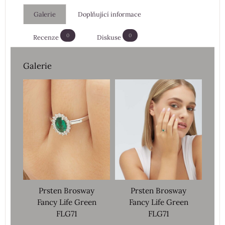
Galerie
Doplňující informace
0
0
Recenze
Diskuse
Galerie
Prsten Brosway
Prsten Brosway
Fancy Life Green
Fancy Life Green
FLG71
FLG71