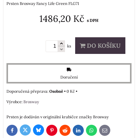
Prsten Brosway Fancy Life Green FLG71
1486,20 Kč
s DPH
DO KOŠÍKU
ks
Doručení
Osobně
•
0 Kč
•
Výrobce:
Brosway
Prsten je dodáván v originální krabičce značky Brosway
Bluesky
Twitter
Facebook
Pinterest
Reddit
LinkedIn
WhatsApp
E-
mail