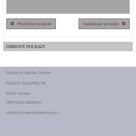
Předchozí produkt
Následující produkt
DÁRKOVÉ POUKAZY
Zlatnictví Sonáta Tachov
Náměstí Republiky 60
34701 Tachov
Obchodní oddělení:
zlatnictvi-sonata@seznam.cz