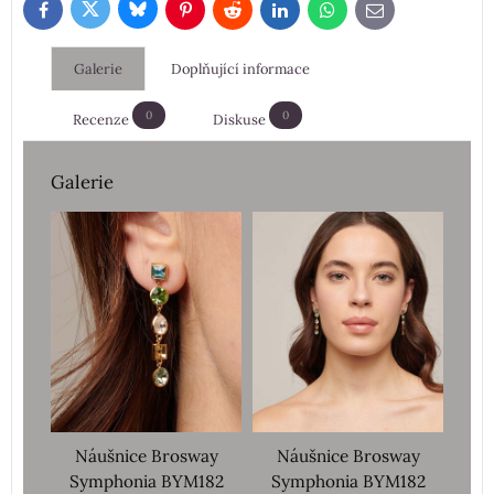
Bluesky
Twitter
Facebook
Pinterest
Reddit
LinkedIn
WhatsApp
E-
mail
Galerie
Doplňující informace
0
0
Recenze
Diskuse
Galerie
Náušnice Brosway
Náušnice Brosway
Symphonia BYM182
Symphonia BYM182