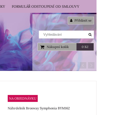
NKY
FORMULÁŘ ODSTOUPENÍ OD SMLOUVY
Přihlásit se
Nákupní košík
0 Kč
NA OBJEDNÁVKU
Náhrdelník Brosway Symphonia BYM162