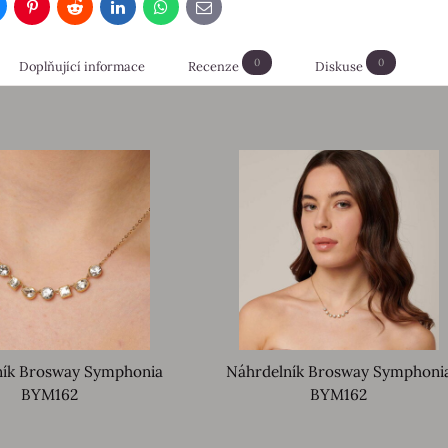
luesky
Pinterest
Reddit
LinkedIn
WhatsApp
E-
mail
0
0
Doplňující informace
Recenze
Diskuse
ník Brosway Symphonia
Náhrdelník Brosway Symphoni
BYM162
BYM162