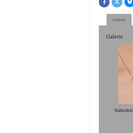
B
Twitter
Facebook
Galerie
Galerie
Náhrdel