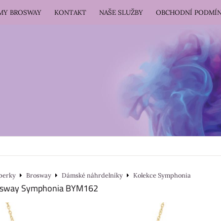
RMY BROSWAY
KONTAKT
NAŠE SLUŽBY
OBCHODNÍ PODMÍ
perky
Brosway
Dámské náhrdelníky
Kolekce Symphonia
rosway Symphonia BYM162