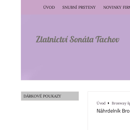
ÚVOD
SNUBNÍ PRSTENY
NOVINKY FI
Zlatnictví Sonáta Tachov
DÁRKOVÉ POUKAZY
Úvod
Brosway š
Náhrdelník B