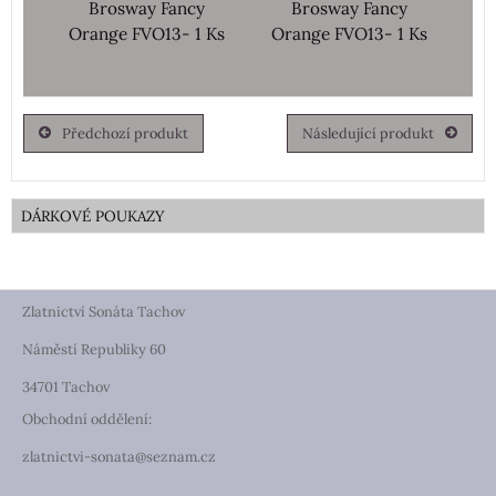
Brosway Fancy
Brosway Fancy
Orange FVO13- 1 Ks
Orange FVO13- 1 Ks
Předchozí produkt
Následující produkt
DÁRKOVÉ POUKAZY
Zlatnictví Sonáta Tachov
Náměstí Republiky 60
34701 Tachov
Obchodní oddělení:
zlatnictvi-sonata@seznam.cz