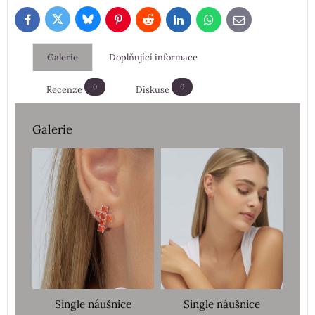
Bluesky
Twitter
Facebook
Pinterest
Reddit
LinkedIn
WhatsApp
E-
mail
Galerie
Doplňující informace
0
0
Recenze
Diskuse
Galerie
Single náušnice
Single náušnice