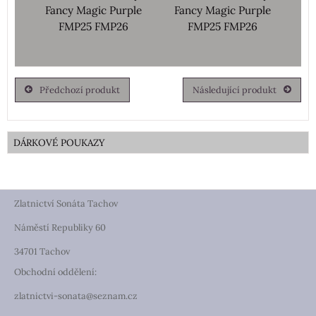
Fancy Magic Purple
Fancy Magic Purple
FMP25 FMP26
FMP25 FMP26
Předchozí produkt
Následující produkt
DÁRKOVÉ POUKAZY
Zlatnictví Sonáta Tachov
Náměstí Republiky 60
34701 Tachov
Obchodní oddělení:
zlatnictvi-sonata@seznam.cz