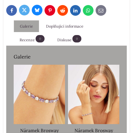
Bluesky
Twitter
Facebook
Pinterest
Reddit
LinkedIn
WhatsApp
E-
mail
Galerie
Doplňující informace
0
0
Recenze
Diskuse
Galerie
Náramek Brosway
Náramek Brosway