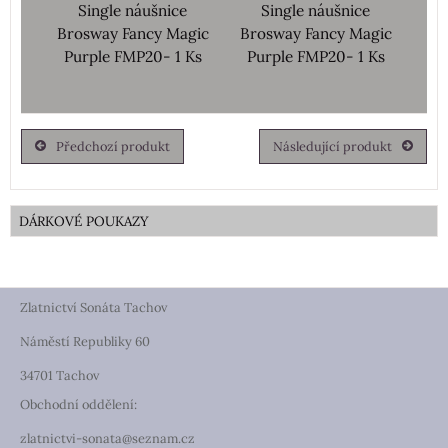
Single náušnice
Single náušnice
Brosway Fancy Magic
Brosway Fancy Magic
Purple FMP20- 1 Ks
Purple FMP20- 1 Ks
Předchozí produkt
Následující produkt
DÁRKOVÉ POUKAZY
Zlatnictví Sonáta Tachov
Náměstí Republiky 60
34701 Tachov
Obchodní oddělení:
zlatnictvi-sonata@seznam.cz