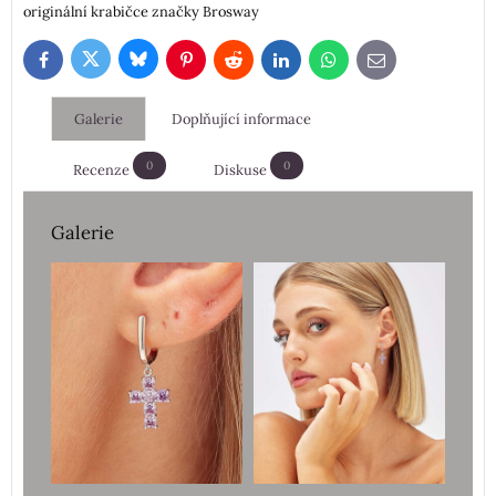
originální krabičce značky Brosway
Bluesky
Twitter
Facebook
Pinterest
Reddit
LinkedIn
WhatsApp
E-
mail
Galerie
Doplňující informace
0
0
Recenze
Diskuse
Galerie