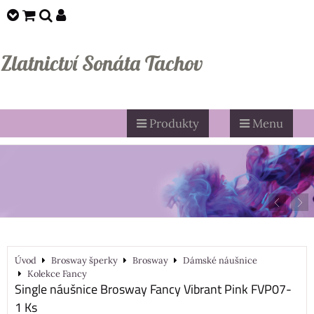
Zlatnictví Sonáta Tachov
Produkty
Menu
Úvod
Brosway šperky
Brosway
Dámské náušnice
Kolekce Fancy
Single náušnice Brosway Fancy Vibrant Pink FVP07-
1 Ks