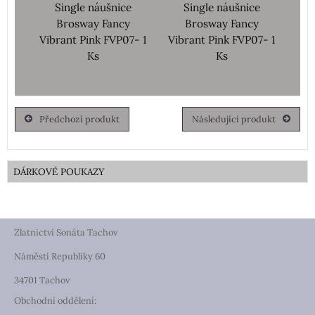
Single náušnice
Single náušnice
Brosway Fancy
Brosway Fancy
Vibrant Pink FVP07- 1
Vibrant Pink FVP07- 1
Ks
Ks
Předchozí produkt
Následující produkt
DÁRKOVÉ POUKAZY
Zlatnictví Sonáta Tachov
Náměstí Republiky 60
34701 Tachov
Obchodní oddělení: