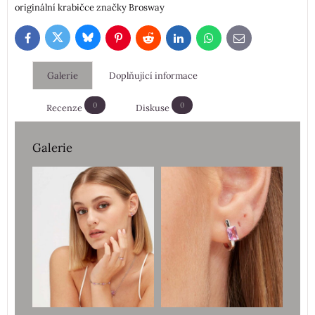
originální krabičce značky Brosway
Bluesky
Twitter
Facebook
Pinterest
Reddit
LinkedIn
WhatsApp
E-
mail
Galerie
Doplňující informace
0
0
Recenze
Diskuse
Galerie