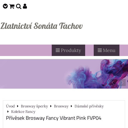
Zlatnictví Sonáta Tachov
Produkty
Menu
Úvod
Brosway šperky
Brosway
Dámské přívěsky
Kolekce Fancy
Přívěsek Brosway Fancy Vibrant Pink FVP04