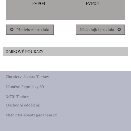
FVP04
FVP04
Předchozí produkt
Následující produkt
DÁRKOVÉ POUKAZY
Zlatnictví Sonáta Tachov
Náměstí Republiky 60
34701 Tachov
Obchodní oddělení:
zlatnictvi-sonata@seznam.cz