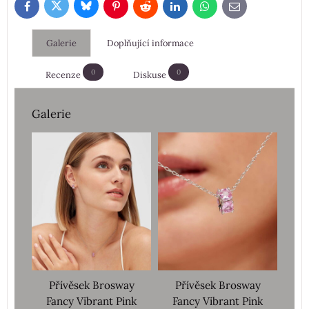
Bluesky
Twitter
Facebook
Pinterest
Reddit
LinkedIn
WhatsApp
E-
mail
Galerie
Doplňující informace
0
0
Recenze
Diskuse
Galerie
Přívěsek Brosway
Přívěsek Brosway
Fancy Vibrant Pink
Fancy Vibrant Pink