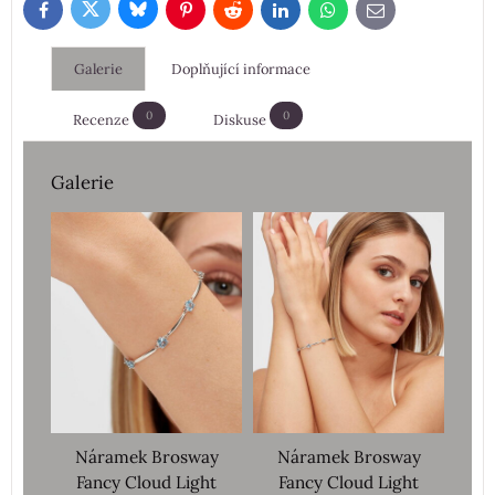
Bluesky
Twitter
Facebook
Pinterest
Reddit
LinkedIn
WhatsApp
E-
mail
Galerie
Doplňující informace
0
0
Recenze
Diskuse
Galerie
Náramek Brosway
Náramek Brosway
Fancy Cloud Light
Fancy Cloud Light