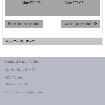
Blue FCL05
Blue FCL05
Předchozí produkt
Následující produkt
DÁRKOVÉ POUKAZY
Zlatnictví Sonáta Tachov
Náměstí Republiky 60
34701 Tachov
Obchodní oddělení:
zlatnictvi-sonata@seznam.cz