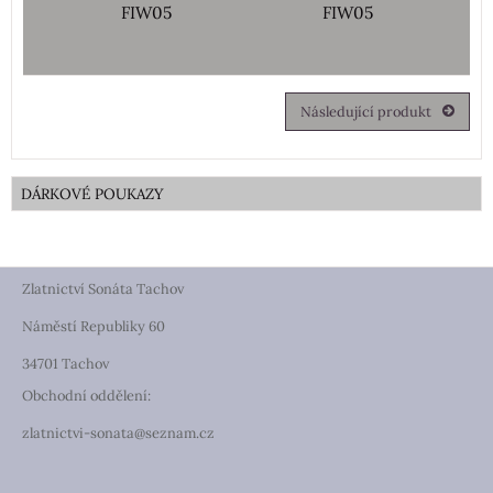
FIW05
FIW05
Následující produkt
DÁRKOVÉ POUKAZY
Zlatnictví Sonáta Tachov
Náměstí Republiky 60
34701 Tachov
Obchodní oddělení:
zlatnictvi-sonata@seznam.cz