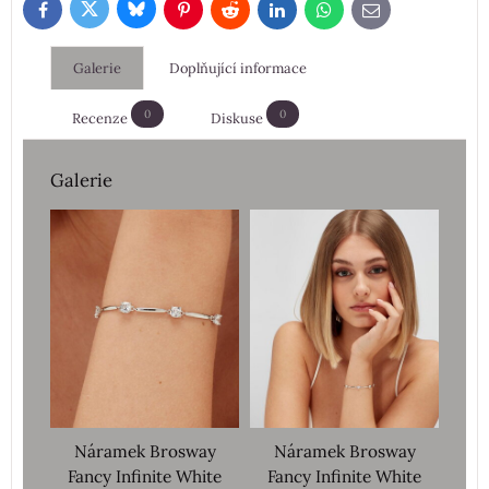
Bluesky
Twitter
Facebook
Pinterest
Reddit
LinkedIn
WhatsApp
E-
mail
Galerie
Doplňující informace
0
0
Recenze
Diskuse
Galerie
Náramek Brosway
Náramek Brosway
Fancy Infinite White
Fancy Infinite White