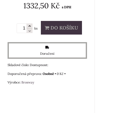
1332,50 Kč
s DPH
DO KOŠÍKU
ks
Doručení
Skladové číslo:
Dostupnost:
Osobně
•
0 Kč
•
Výrobce:
Brosway