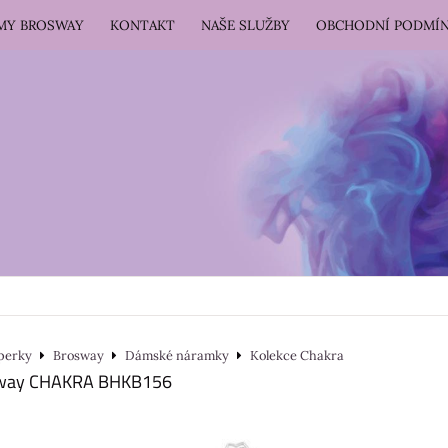
RMY BROSWAY
KONTAKT
NAŠE SLUŽBY
OBCHODNÍ PODMÍ
perky
Brosway
Dámské náramky
Kolekce Chakra
way CHAKRA BHKB156