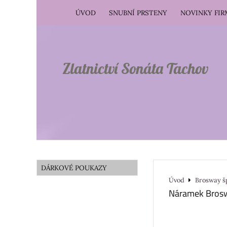
ÚVOD
SNUBNÍ PRSTENY
NOVINKY FI
Zlatnictví Sonáta Tachov
DÁRKOVÉ POUKAZY
Úvod
Brosway š
Náramek Bros