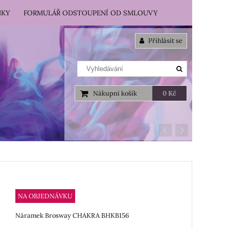
NKY
FORMULÁŘ ODSTOUPENÍ OD SMLOUVY
Přihlásit se
Nákupní košík
0 Kč
NA OBJEDNÁVKU
Náramek Brosway CHAKRA BHKB156