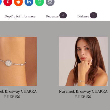
luesky
Pinterest
Reddit
LinkedIn
WhatsApp
E-
mail
0
0
Doplňující informace
Recenze
Diskuse
ek Brosway CHAKRA
Náramek Brosway CHAKRA
BHKB156
BHKB156