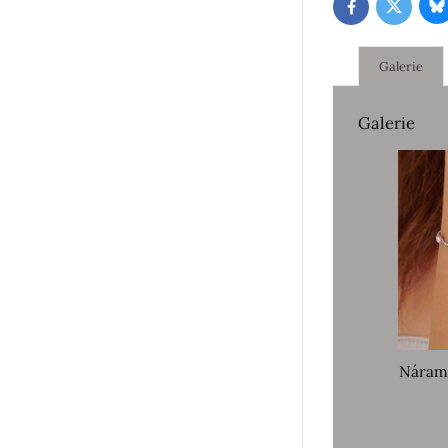
B
Twitter
Facebook
Galerie
Galerie
Náram