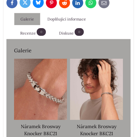
Bluesky
Twitter
Facebook
Pinterest
Reddit
LinkedIn
WhatsApp
E-
mail
Galerie
Doplňující informace
0
0
Recenze
Diskuse
Galerie
Náramek Brosway
Náramek Brosway
Knocker BKC21
Knocker BKC21