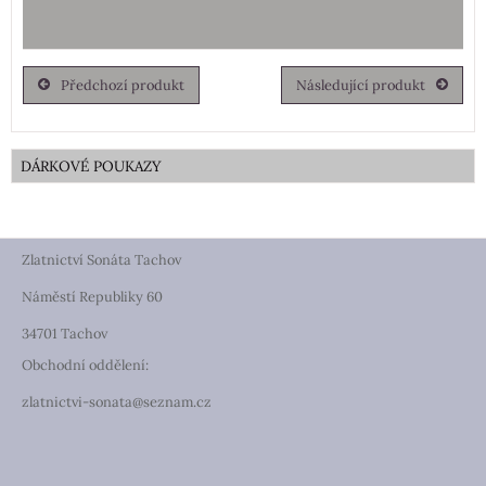
Předchozí produkt
Následující produkt
DÁRKOVÉ POUKAZY
Zlatnictví Sonáta Tachov
Náměstí Republiky 60
34701 Tachov
Obchodní oddělení:
zlatnictvi-sonata@seznam.cz