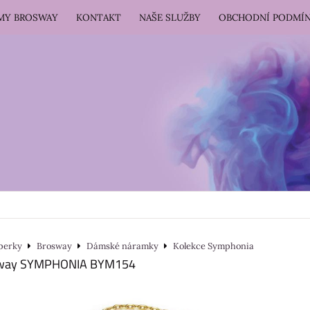
RMY BROSWAY
KONTAKT
NAŠE SLUŽBY
OBCHODNÍ PODMÍ
perky
Brosway
Dámské náramky
Kolekce Symphonia
sway SYMPHONIA BYM154