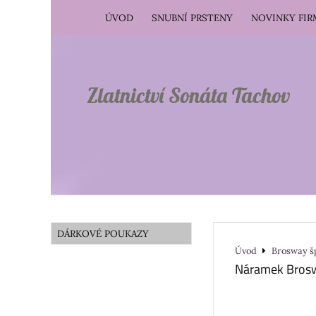
ÚVOD
SNUBNÍ PRSTENY
NOVINKY FI
Zlatnictví Sonáta Tachov
DÁRKOVÉ POUKAZY
Úvod
Brosway š
Náramek Bro