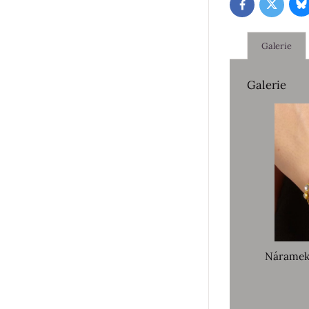
B
Twitter
Facebook
Galerie
Galerie
Náramek