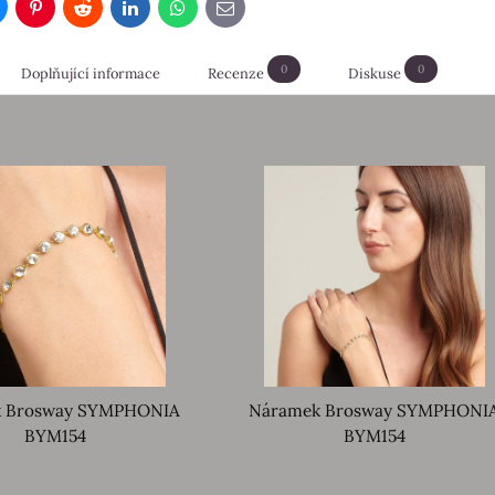
luesky
Pinterest
Reddit
LinkedIn
WhatsApp
E-
mail
0
0
Doplňující informace
Recenze
Diskuse
 Brosway SYMPHONIA
Náramek Brosway SYMPHONI
BYM154
BYM154