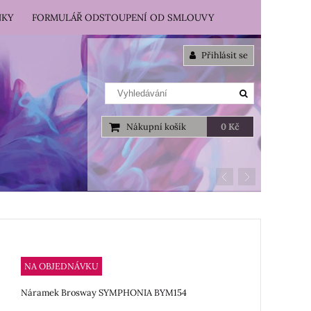
NKY
FORMULÁŘ ODSTOUPENÍ OD SMLOUVY
Přihlásit se
Nákupní košík
0 Kč
NA OBJEDNÁVKU
Náramek Brosway SYMPHONIA BYM154