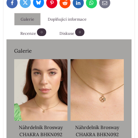
Bluesky
Twitter
Facebook
Pinterest
Reddit
LinkedIn
WhatsApp
E-
mail
Galerie
Doplňující informace
0
0
Recenze
Diskuse
Galerie
Náhrdelník Brosway
Náhrdelník Brosway
CHAKRA BHKN092
CHAKRA BHKN092