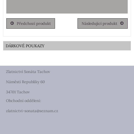
Předchozí produkt
Následující produkt
DÁRKOVÉ POUKAZY
Zlatnictví Sonáta Tachov
Náměstí Republiky 60
34701 Tachov
Obchodní oddělení:
zlatnictvi-sonata@seznam.cz