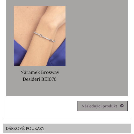
Náramek Brosway
Desideri BEI076
Následující produkt
DÁRKOVÉ POUKAZY