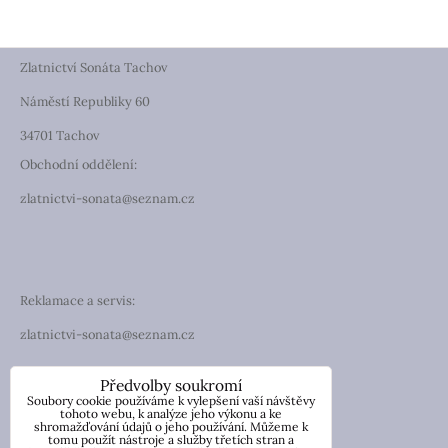
Zlatnictví Sonáta Tachov
Náměstí Republiky 60
34701 Tachov
Obchodní oddělení:
zlatnictvi-sonata@seznam.cz
Reklamace a servis:
zlatnictvi-sonata@seznam.cz
TELEFON
Předvolby soukromí
Soubory cookie používáme k vylepšení vaší návštěvy
Telefon: +420 774 194 130
tohoto webu, k analýze jeho výkonu a ke
shromažďování údajů o jeho používání. Můžeme k
tomu použít nástroje a služby třetích stran a
IČO: 13854976