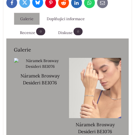
Bluesky
Twitter
Facebook
Pinterest
Reddit
LinkedIn
WhatsApp
E-
mail
Galerie
Doplňující informace
0
0
Recenze
Diskuse
Galerie
Náramek Brosway
Desideri BEI076
Náramek Brosway
Desideri BEI076