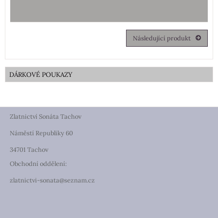
Následující produkt
DÁRKOVÉ POUKAZY
Zlatnictví Sonáta Tachov
Náměstí Republiky 60
34701 Tachov
Obchodní oddělení:
zlatnictvi-sonata@seznam.cz