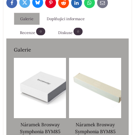
Bluesky
Twitter
Facebook
Pinterest
Reddit
LinkedIn
WhatsApp
E-
mail
Galerie
Doplňující informace
0
0
Recenze
Diskuse
Galerie
Náramek Brosway
Náramek Brosway
Symphonia BYM85
Symphonia BYM85