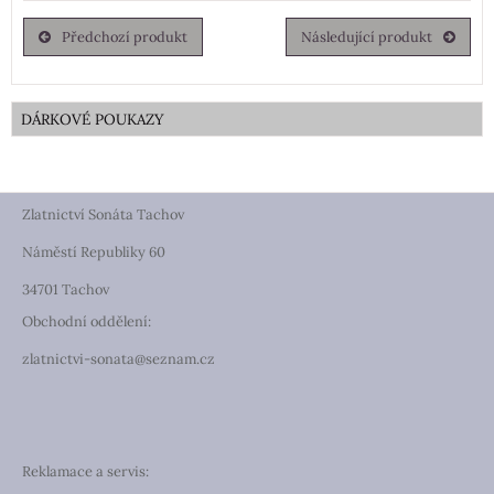
Předchozí produkt
Následující produkt
DÁRKOVÉ POUKAZY
Zlatnictví Sonáta Tachov
Náměstí Republiky 60
34701 Tachov
Obchodní oddělení:
zlatnictvi-sonata@seznam.cz
Reklamace a servis: