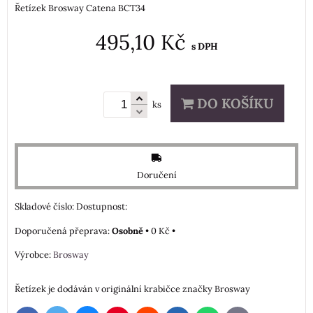
Řetízek Brosway Catena BCT34
495,10 Kč
s DPH
DO KOŠÍKU
ks
Doručení
Skladové číslo:
Dostupnost:
Osobně
•
0 Kč
•
Výrobce:
Brosway
Řetízek je dodáván v originální krabičce značky Brosway