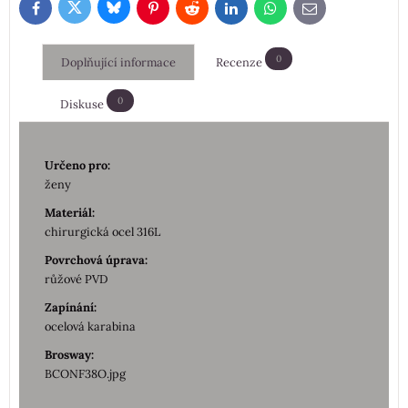
Bluesky
Twitter
Facebook
Pinterest
Reddit
LinkedIn
WhatsApp
E-
mail
0
Doplňující informace
Recenze
0
Diskuse
Určeno pro:
ženy
Materiál:
chirurgická ocel 316L
Povrchová úprava:
růžové PVD
Zapínání:
ocelová karabina
Brosway:
BCONF38O.jpg