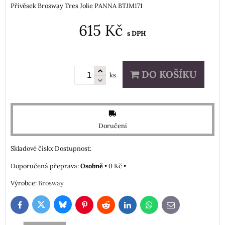
Přívěsek Brosway Tres Jolie PANNA BTJM171
615 Kč
s DPH
DO KOŠÍKU
ks
Doručení
Skladové číslo:
Dostupnost:
Osobně
•
0 Kč
•
Výrobce:
Brosway
Bluesky
Twitter
Facebook
Pinterest
Reddit
LinkedIn
WhatsApp
E-
mail