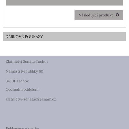
Následující produkt
DÁRKOVÉ POUKAZY
Zlatnictví Sonáta Tachov
Náměstí Republiky 60
34701 Tachov
Obchodní oddělení:
zlatnictvi-sonata@seznam.cz
Reklamace a servis: