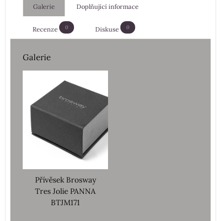
Galerie
Doplňující informace
0
0
Recenze
Diskuse
Galerie
Přívěsek Brosway
Tres Jolie PANNA
BTJM171