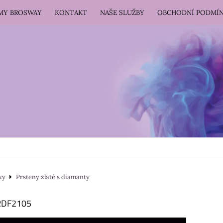
RMY BROSWAY
KONTAKT
NAŠE SLUŽBY
OBCHODNÍ PODMÍ
ky
Prsteny zlaté s diamanty
HRDF2105