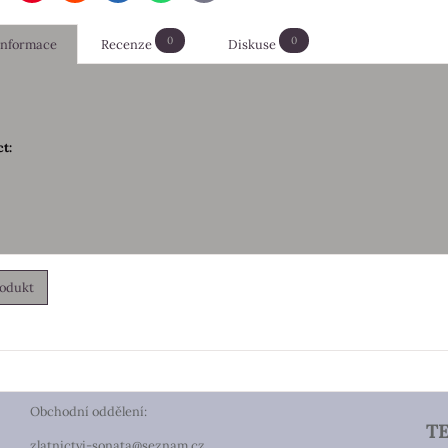
mail
0
0
 informace
Recenze
Diskuse
t:
rodukt
Obchodní oddělení:
T
zlatnictvi-sonata@seznam.cz