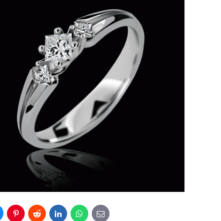
luesky
Pinterest
Reddit
LinkedIn
WhatsApp
E-