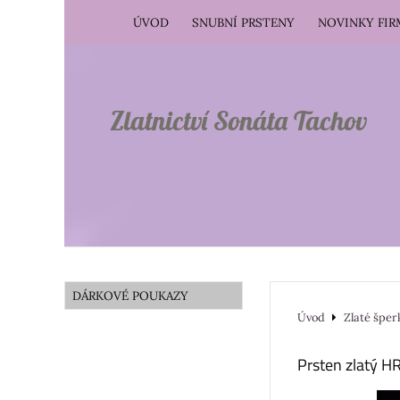
ÚVOD
SNUBNÍ PRSTENY
NOVINKY FI
Zlatnictví Sonáta Tachov
DÁRKOVÉ POUKAZY
Úvod
Zlaté šper
Prsten zlatý 