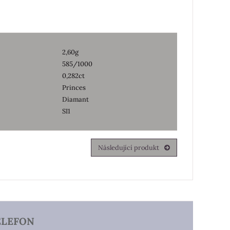
2,60g
585/1000
0,282ct
Princes
Diamant
SI1
Následující produkt
ELEFON