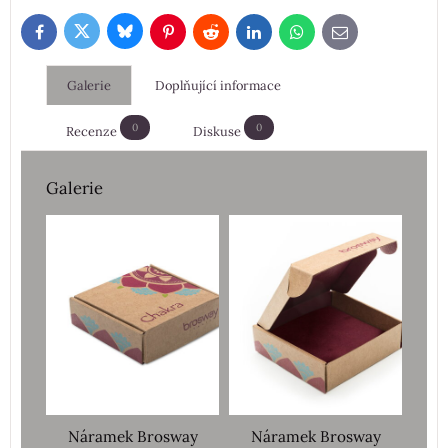
Bluesky
Twitter
Facebook
Pinterest
Reddit
LinkedIn
WhatsApp
E-
mail
Galerie
Doplňující informace
0
0
Recenze
Diskuse
Galerie
Náramek Brosway
Náramek Brosway