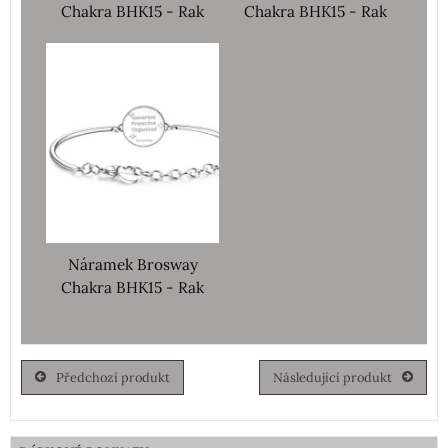
Chakra BHK15 - Rak
Chakra BHK15 - Rak
Náramek Brosway
Chakra BHK15 - Rak
Předchozí produkt
Následující produkt