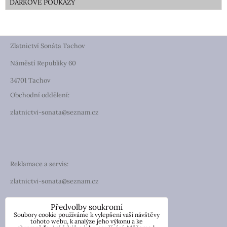
DÁRKOVÉ POUKAZY
Zlatnictví Sonáta Tachov
Náměstí Republiky 60
34701 Tachov
Obchodní oddělení:
zlatnictvi-sonata@seznam.cz
Reklamace a servis:
zlatnictvi-sonata@seznam.cz
TELEFON
Předvolby soukromí
Soubory cookie používáme k vylepšení vaší návštěvy
Telefon: +420 774 194 130
tohoto webu, k analýze jeho výkonu a ke