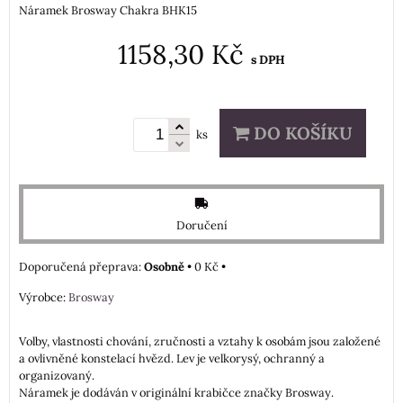
Náramek Brosway Chakra BHK15
1158,30 Kč
s DPH
DO KOŠÍKU
ks
Doručení
Osobně
•
0 Kč
•
Výrobce:
Brosway
Volby, vlastnosti chování, zručnosti a vztahy k osobám jsou založené
a ovlivněné konstelací hvězd. Lev je velkorysý, ochranný a
organizovaný.
Náramek je dodáván v originální krabičce značky Brosway.