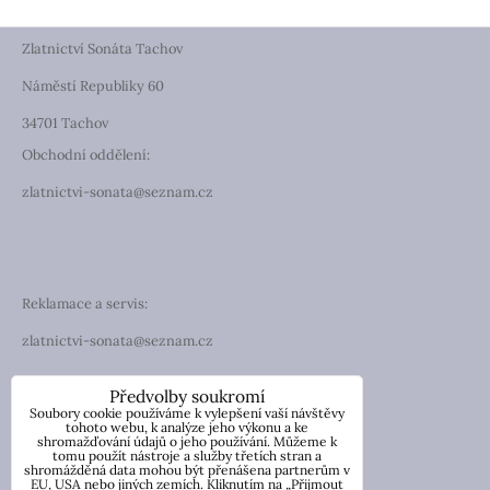
Zlatnictví Sonáta Tachov
Náměstí Republiky 60
34701 Tachov
Obchodní oddělení:
zlatnictvi-sonata@seznam.cz
Reklamace a servis:
zlatnictvi-sonata@seznam.cz
TELEFON
Předvolby soukromí
Soubory cookie používáme k vylepšení vaší návštěvy
Telefon: +420 774 194 130
tohoto webu, k analýze jeho výkonu a ke
shromažďování údajů o jeho používání. Můžeme k
tomu použít nástroje a služby třetích stran a
IČO: 13854976
shromážděná data mohou být přenášena partnerům v
DIČ: CZ7057181846
EU, USA nebo jiných zemích. Kliknutím na „Přijmout