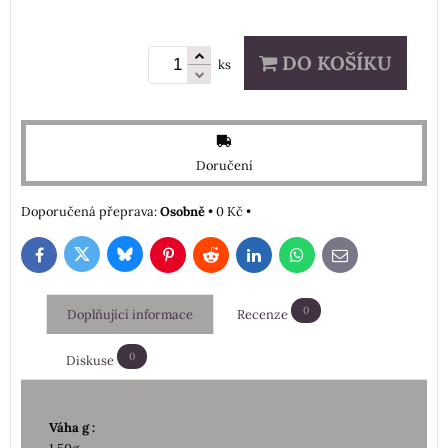
DO KOŠÍKU
ks
Doručení
Osobně
•
0 Kč
•
Bluesky
Twitter
Facebook
Pinterest
Reddit
LinkedIn
WhatsApp
E-
mail
0
Doplňující informace
Recenze
0
Diskuse
Váha g :