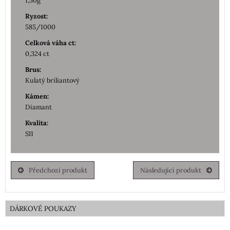
1,50g
Ryzost:
585/1000
Celková váha ct:
0,324 ct
Brus:
Kulatý briliantový
Kámen:
Diamant
Kvalita:
SI1
Předchozí produkt
Následující produkt
DÁRKOVÉ POUKAZY