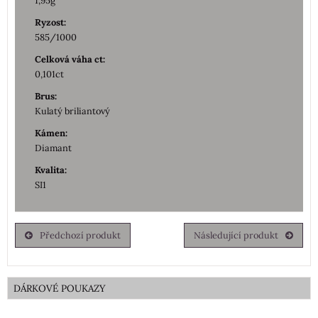
1,95g
Ryzost:
585/1000
Celková váha ct:
0,101ct
Brus:
Kulatý briliantový
Kámen:
Diamant
Kvalita:
SI1
Předchozí produkt
Následující produkt
DÁRKOVÉ POUKAZY