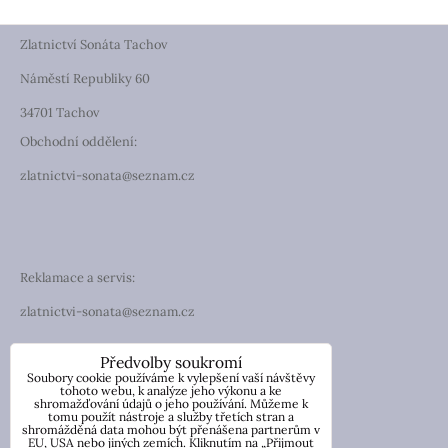
Zlatnictví Sonáta Tachov
Náměstí Republiky 60
34701 Tachov
Obchodní oddělení:
zlatnictvi-sonata@seznam.cz
Reklamace a servis:
zlatnictvi-sonata@seznam.cz
TELEFON
Předvolby soukromí
Soubory cookie používáme k vylepšení vaší návštěvy
Telefon: +420 774 194 130
tohoto webu, k analýze jeho výkonu a ke
shromažďování údajů o jeho používání. Můžeme k
tomu použít nástroje a služby třetích stran a
IČO: 13854976
shromážděná data mohou být přenášena partnerům v
DIČ: CZ7057181846
EU, USA nebo jiných zemích. Kliknutím na „Přijmout