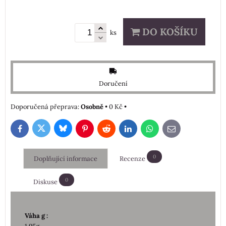
DO KOŠÍKU
ks
Doručení
Osobně
•
0 Kč
•
Bluesky
Twitter
Facebook
Pinterest
Reddit
LinkedIn
WhatsApp
E-
mail
0
Doplňující informace
Recenze
0
Diskuse
Váha g :