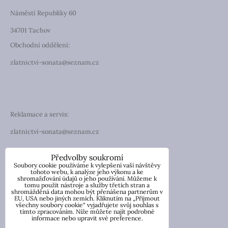
Náměstí Republiky 60
34701 Tachov
Obchodní oddělení:
zlatnictvi-sonata@seznam.cz
Reklamace a servis:
zlatnictvi-sonata@seznam.cz
TELEFON
Předvolby soukromí
Soubory cookie používáme k vylepšení vaší návštěvy
Telefon: +420 774 194 130
tohoto webu, k analýze jeho výkonu a ke
shromažďování údajů o jeho používání. Můžeme k
tomu použít nástroje a služby třetích stran a
IČO: 13854976
shromážděná data mohou být přenášena partnerům v
DIČ: CZ7057181846
EU, USA nebo jiných zemích. Kliknutím na „Přijmout
všechny soubory cookie“ vyjadřujete svůj souhlas s
tímto zpracováním. Níže můžete najít podrobné
Nicole Wetzlerová
informace nebo upravit své preference.