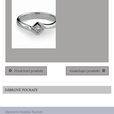
Předchozí produkt
Následující produkt
DÁRKOVÉ POUKAZY
Zlatnictví Sonáta Tachov