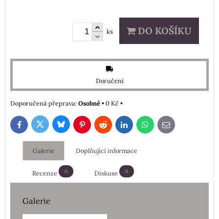
DO KOŠÍKU
ks
Doručení
Osobně
•
0 Kč
•
Bluesky
Twitter
Facebook
Pinterest
Reddit
LinkedIn
WhatsApp
E-
mail
Galerie
Doplňující informace
0
0
Recenze
Diskuse
Galerie