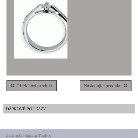
Předchozí produkt
Následující produkt
DÁRKOVÉ POUKAZY
Zlatnictví Sonáta Tachov