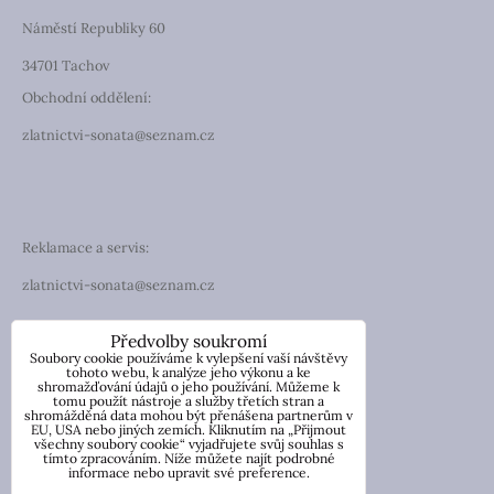
Náměstí Republiky 60
34701 Tachov
Obchodní oddělení:
zlatnictvi-sonata@seznam.cz
Reklamace a servis:
zlatnictvi-sonata@seznam.cz
TELEFON
Předvolby soukromí
Soubory cookie používáme k vylepšení vaší návštěvy
Telefon: +420 774 194 130
tohoto webu, k analýze jeho výkonu a ke
shromažďování údajů o jeho používání. Můžeme k
tomu použít nástroje a služby třetích stran a
IČO: 13854976
shromážděná data mohou být přenášena partnerům v
DIČ: CZ7057181846
EU, USA nebo jiných zemích. Kliknutím na „Přijmout
všechny soubory cookie“ vyjadřujete svůj souhlas s
tímto zpracováním. Níže můžete najít podrobné
Nicole Wetzlerová
informace nebo upravit své preference.