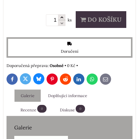
DO KOŠÍKU
ks
Doručení
Osobně
•
0 Kč
•
Bluesky
Twitter
Facebook
Pinterest
Reddit
LinkedIn
WhatsApp
E-
mail
Galerie
Doplňující informace
0
0
Recenze
Diskuse
Galerie