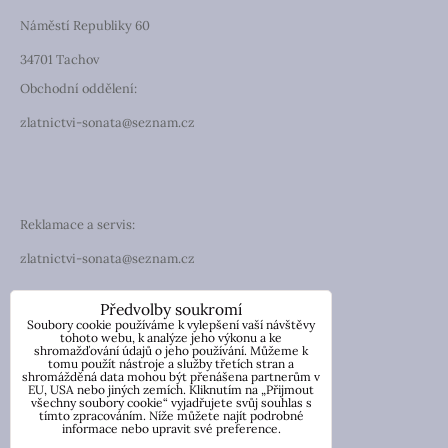
Náměstí Republiky 60
34701 Tachov
Obchodní oddělení:
zlatnictvi-sonata@seznam.cz
Reklamace a servis:
zlatnictvi-sonata@seznam.cz
TELEFON
Předvolby soukromí
Soubory cookie používáme k vylepšení vaší návštěvy
Telefon: +420 774 194 130
tohoto webu, k analýze jeho výkonu a ke
shromažďování údajů o jeho používání. Můžeme k
tomu použít nástroje a služby třetích stran a
IČO: 13854976
shromážděná data mohou být přenášena partnerům v
DIČ: CZ7057181846
EU, USA nebo jiných zemích. Kliknutím na „Přijmout
všechny soubory cookie“ vyjadřujete svůj souhlas s
tímto zpracováním. Níže můžete najít podrobné
Nicole Wetzlerová
informace nebo upravit své preference.