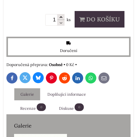
DO KOŠÍKU
ks
Doručení
Osobně
•
0 Kč
•
Bluesky
Twitter
Facebook
Pinterest
Reddit
LinkedIn
WhatsApp
E-
mail
Galerie
Doplňující informace
0
0
Recenze
Diskuse
Galerie