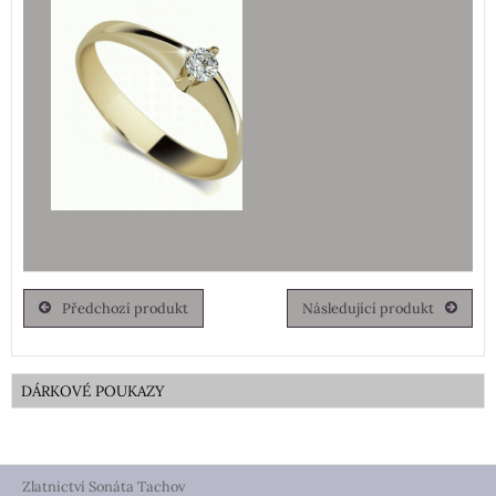
Předchozí produkt
Následující produkt
DÁRKOVÉ POUKAZY
Zlatnictví Sonáta Tachov