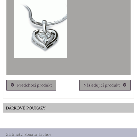
Předchozí produkt
Následující produkt
DÁRKOVÉ POUKAZY
Zlatnictví Sonáta Tachov