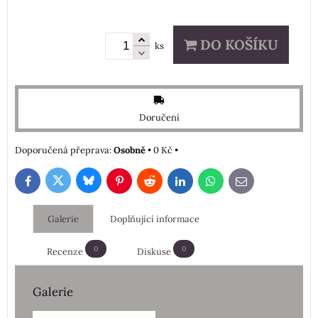
DO KOŠÍKU
ks
Doručení
Osobně
•
0 Kč
•
Bluesky
Twitter
Facebook
Pinterest
Reddit
LinkedIn
WhatsApp
E-
mail
Galerie
Doplňující informace
0
0
Recenze
Diskuse
Galerie