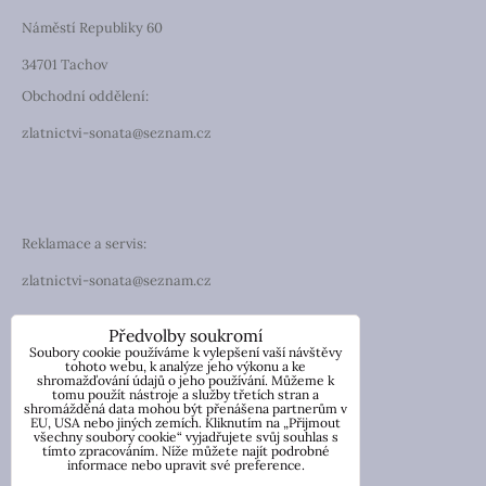
Náměstí Republiky 60
34701 Tachov
Obchodní oddělení:
zlatnictvi-sonata@seznam.cz
Reklamace a servis:
zlatnictvi-sonata@seznam.cz
TELEFON
Předvolby soukromí
Soubory cookie používáme k vylepšení vaší návštěvy
Telefon: +420 774 194 130
tohoto webu, k analýze jeho výkonu a ke
shromažďování údajů o jeho používání. Můžeme k
tomu použít nástroje a služby třetích stran a
IČO: 13854976
shromážděná data mohou být přenášena partnerům v
DIČ: CZ7057181846
EU, USA nebo jiných zemích. Kliknutím na „Přijmout
všechny soubory cookie“ vyjadřujete svůj souhlas s
tímto zpracováním. Níže můžete najít podrobné
Nicole Wetzlerová
informace nebo upravit své preference.