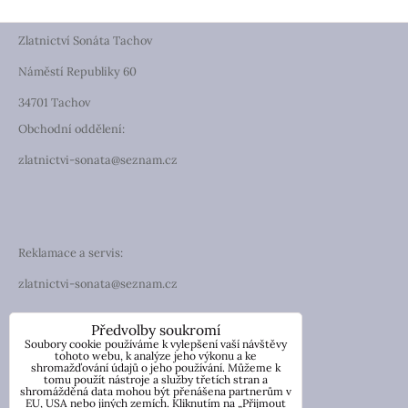
Zlatnictví Sonáta Tachov
Náměstí Republiky 60
34701 Tachov
Obchodní oddělení:
zlatnictvi-sonata@seznam.cz
Reklamace a servis:
zlatnictvi-sonata@seznam.cz
TELEFON
Předvolby soukromí
Soubory cookie používáme k vylepšení vaší návštěvy
Telefon: +420 774 194 130
tohoto webu, k analýze jeho výkonu a ke
shromažďování údajů o jeho používání. Můžeme k
tomu použít nástroje a služby třetích stran a
IČO: 13854976
shromážděná data mohou být přenášena partnerům v
DIČ: CZ7057181846
EU, USA nebo jiných zemích. Kliknutím na „Přijmout