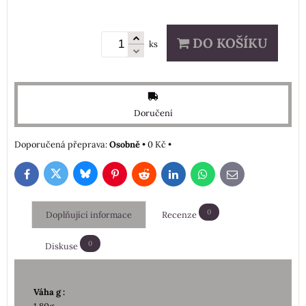
DO KOŠÍKU
ks
Doručení
Osobně
•
0 Kč
•
Bluesky
Twitter
Facebook
Pinterest
Reddit
LinkedIn
WhatsApp
E-
mail
0
Doplňující informace
Recenze
0
Diskuse
Váha g :