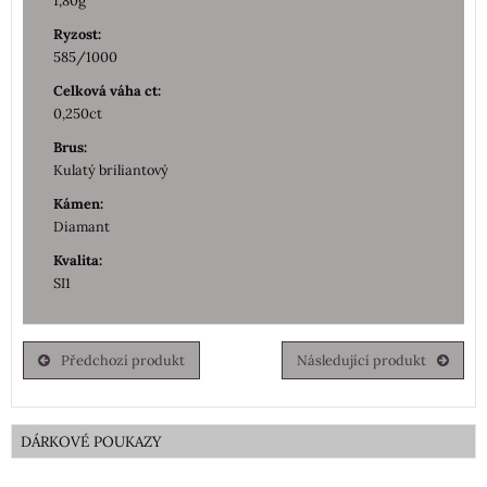
1,80g
Ryzost:
585/1000
Celková váha ct:
0,250ct
Brus:
Kulatý briliantový
Kámen:
Diamant
Kvalita:
SI1
Předchozí produkt
Následující produkt
DÁRKOVÉ POUKAZY