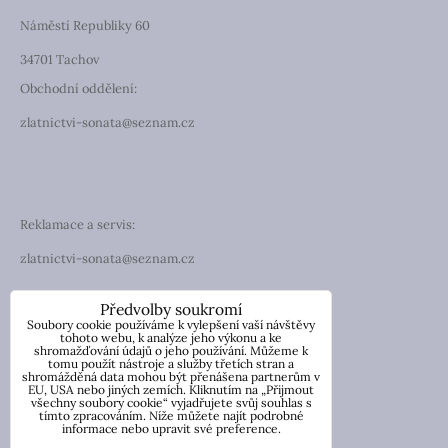
Náměstí Republiky 60
34701 Tachov
Obchodní oddělení:
zlatnictvi-sonata@seznam.cz
Reklamace a servis:
zlatnictvi-sonata@seznam.cz
TELEFON
Předvolby soukromí
Soubory cookie používáme k vylepšení vaší návštěvy
Telefon: +420 774 194 130
tohoto webu, k analýze jeho výkonu a ke
shromažďování údajů o jeho používání. Můžeme k
tomu použít nástroje a služby třetích stran a
IČO: 13854976
shromážděná data mohou být přenášena partnerům v
DIČ: CZ7057181846
EU, USA nebo jiných zemích. Kliknutím na „Přijmout
všechny soubory cookie“ vyjadřujete svůj souhlas s
tímto zpracováním. Níže můžete najít podrobné
Nicole Wetzlerová
informace nebo upravit své preference.