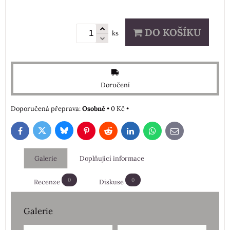
DO KOŠÍKU
ks
Doručení
Osobně
•
0 Kč
•
Bluesky
Twitter
Facebook
Pinterest
Reddit
LinkedIn
WhatsApp
E-
mail
Galerie
Doplňující informace
0
0
Recenze
Diskuse
Galerie