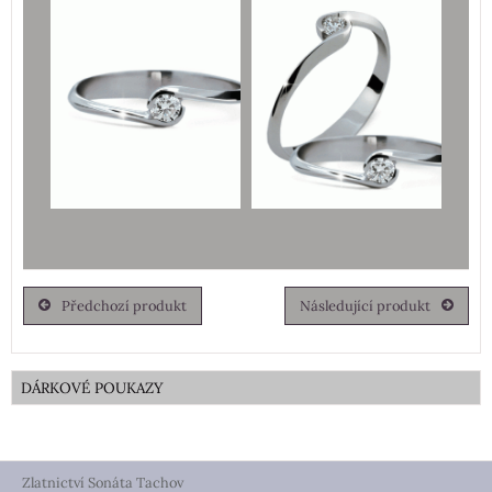
Předchozí produkt
Následující produkt
DÁRKOVÉ POUKAZY
Zlatnictví Sonáta Tachov