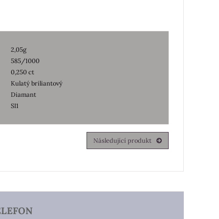
2,05g
585/1000
0,250 ct
Kulatý briliantový
Diamant
SI1
Následující produkt
ELEFON