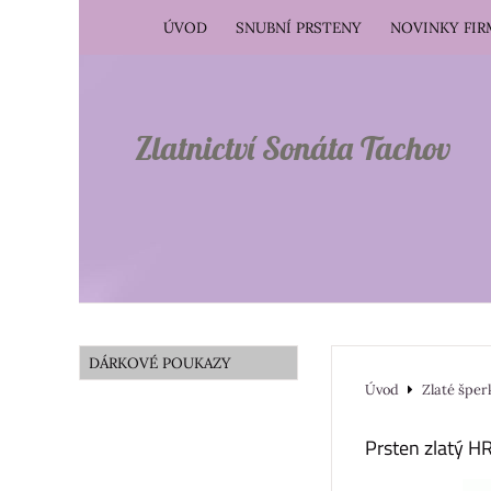
ÚVOD
SNUBNÍ PRSTENY
NOVINKY FI
Zlatnictví Sonáta Tachov
DÁRKOVÉ POUKAZY
Úvod
Zlaté šper
Prsten zlatý 