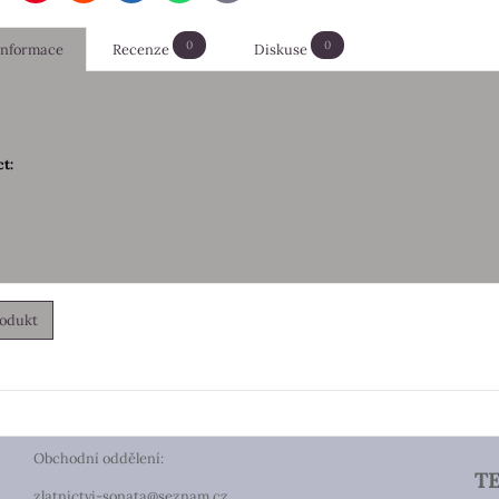
mail
0
0
 informace
Recenze
Diskuse
t:
rodukt
Obchodní oddělení:
T
zlatnictvi-sonata@seznam.cz