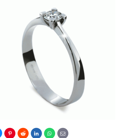
luesky
Pinterest
Reddit
LinkedIn
WhatsApp
E-