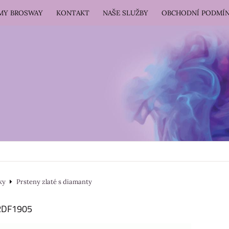
RMY BROSWAY
KONTAKT
NAŠE SLUŽBY
OBCHODNÍ PODMÍ
ky
Prsteny zlaté s diamanty
HRDF1905