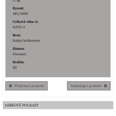
1,75g
Ryzost:
585/1000
Celková váha ct:
0,070 ct
Brus:
Kulatý briliantový
Kámen:
Diamant
Kvalita:
SI1
Předchozí produkt
Následující produkt
DÁRKOVÉ POUKAZY