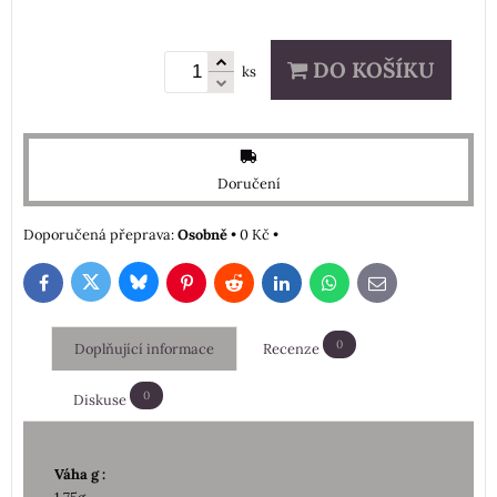
DO KOŠÍKU
ks
Doručení
Osobně
•
0 Kč
•
Bluesky
Twitter
Facebook
Pinterest
Reddit
LinkedIn
WhatsApp
E-
mail
0
Doplňující informace
Recenze
0
Diskuse
Váha g :