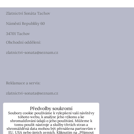
Zlatnictví Sonáta Tachov
Náměstí Republiky 60
34701 Tachov
Obchodní oddělení:
zlatnictvi-sonata@seznam.cz
Reklamace a servis:
zlatnictvi-sonata@seznam.cz
TELEFON
Předvolby soukromí
Soubory cookie používáme k vylepšení vaší návštěvy
Telefon: +420 774 194 130
tohoto webu, k analýze jeho výkonu a ke
shromažďování údajů o jeho používání. Můžeme k
tomu použít nástroje a služby třetích stran a
IČO: 13854976
shromážděná data mohou být přenášena partnerům v
DIČ: CZ7057181846
EU, USA nebo jiných zemích. Kliknutím na „Přijmout