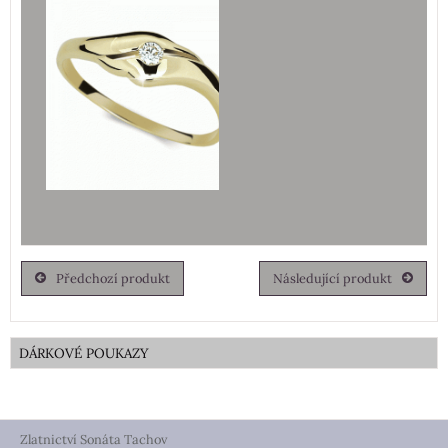
Předchozí produkt
Následující produkt
DÁRKOVÉ POUKAZY
Zlatnictví Sonáta Tachov