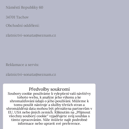
Náměstí Republiky 60
34701 Tachov
Obchodní oddělení:
zlatnictvi-sonata@seznam.cz
Reklamace a servis:
zlatnictvi-sonata@seznam.cz
TELEFON
Předvolby soukromí
Soubory cookie používáme k vylepšení vaší návštěvy
Telefon: +420 774 194 130
tohoto webu, k analýze jeho výkonu a ke
shromažďování údajů o jeho používání. Můžeme k
tomu použít nástroje a služby třetích stran a
IČO: 13854976
shromážděná data mohou být přenášena partnerům v
DIČ: CZ7057181846
EU, USA nebo jiných zemích. Kliknutím na „Přijmout
všechny soubory cookie“ vyjadřujete svůj souhlas s
tímto zpracováním. Níže můžete najít podrobné
Nicole Wetzlerová
informace nebo upravit své preference.