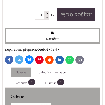
DO KOŠÍKU
ks
Doručení
Osobně
•
0 Kč
•
Bluesky
Twitter
Facebook
Pinterest
Reddit
LinkedIn
WhatsApp
E-
mail
Galerie
Doplňující informace
0
0
Recenze
Diskuse
Galerie