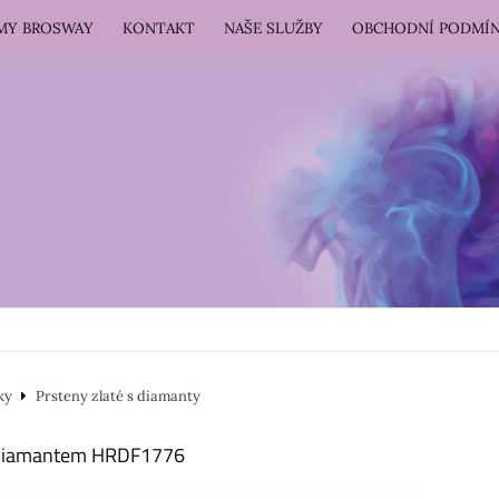
RMY BROSWAY
KONTAKT
NAŠE SLUŽBY
OBCHODNÍ PODMÍ
ky
Prsteny zlaté s diamanty
s diamantem HRDF1776