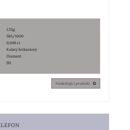
1,55g
585/1000
0,048 ct
Kulatý briliantový
Diamant
SI1
Následující produkt
ELEFON