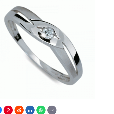
luesky
Pinterest
Reddit
LinkedIn
WhatsApp
E-