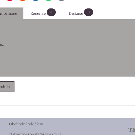
mail
0
0
 informace
Recenze
Diskuse
t:
rodukt
Obchodní oddělení:
T
zlatnictvi-sonata@seznam.cz