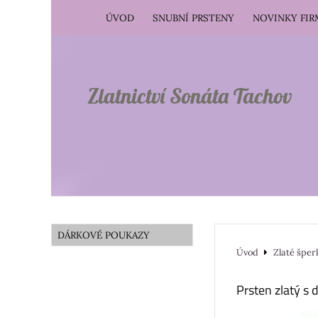
ÚVOD
SNUBNÍ PRSTENY
NOVINKY FI
Zlatnictví Sonáta Tachov
DÁRKOVÉ POUKAZY
Úvod
Zlaté šper
Prsten zlatý 