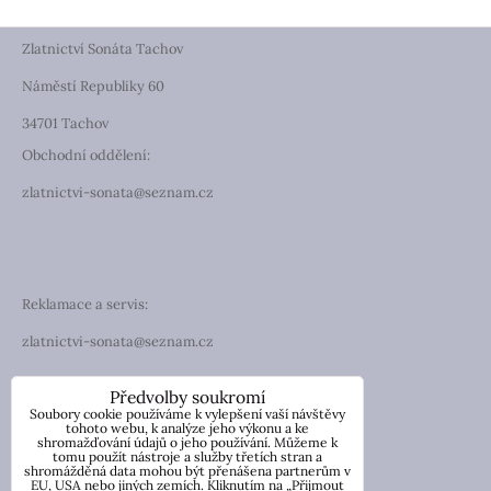
Zlatnictví Sonáta Tachov
Náměstí Republiky 60
34701 Tachov
Obchodní oddělení:
zlatnictvi-sonata@seznam.cz
Reklamace a servis:
zlatnictvi-sonata@seznam.cz
TELEFON
Předvolby soukromí
Soubory cookie používáme k vylepšení vaší návštěvy
Telefon: +420 774 194 130
tohoto webu, k analýze jeho výkonu a ke
shromažďování údajů o jeho používání. Můžeme k
tomu použít nástroje a služby třetích stran a
IČO: 13854976
shromážděná data mohou být přenášena partnerům v
DIČ: CZ7057181846
EU, USA nebo jiných zemích. Kliknutím na „Přijmout