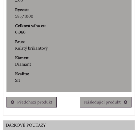
2,05
Ryzost:
585/1000
Celková váha ct:
0,060
Brus:
Kulatý briliantový
Kámen:
Diamant
Kvalita:
SI1
Předchozí produkt
Následující produkt
DÁRKOVÉ POUKAZY