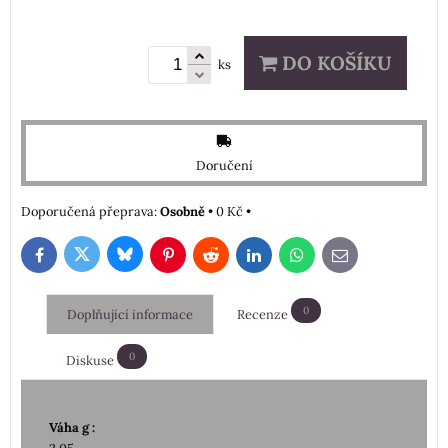
DO KOŠÍKU
ks
Doručení
Osobně
•
0 Kč
•
Bluesky
Twitter
Facebook
Pinterest
Reddit
LinkedIn
WhatsApp
E-
mail
0
Doplňující informace
Recenze
0
Diskuse
Váha g :